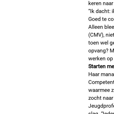
keren naar
“Ik dacht: 
Goed te co
Alleen ble
(CMV), niet
toen wel g
opvang? Ma
werken op 
Starten me
Haar manag
Competenti
waarmee ze
zocht naar
Jeugdprofe
slag. “Iede