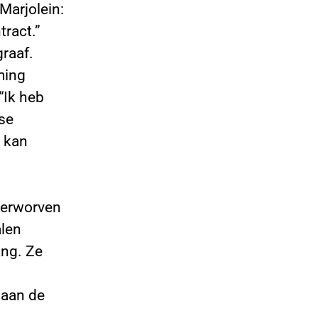
Marjolein:
tract.”
raaf.
ming
“Ik heb
lse
k kan
Verworven
alen
ang. Ze
 aan de