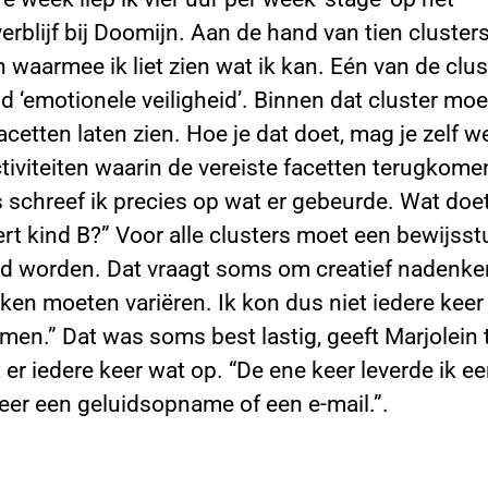
rblijf bij Doomijn. Aan de hand van tien cluster
waarmee ik liet zien wat ik kan. Eén van de clus
d ‘emotionele veiligheid’. Binnen dat cluster moe
cetten laten zien. Hoe je dat doet, mag je zelf we
tiviteiten waarin de vereiste facetten terugkome
 schreef ik precies op wat er gebeurde. Wat doe
rt kind B?” Voor alle clusters moet een bewijsst
d worden. Dat vraagt soms om creatief nadenke
ken moeten variëren. Ik kon dus niet iedere kee
men.” Dat was soms best lastig, geeft Marjolein 
er iedere keer wat op. “De ene keer leverde ik e
eer een geluidsopname of een e-mail.”.