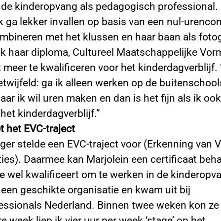
 de kinderopvang als pedagogisch professional. 
ik ga lekker invallen op basis van een nul-urencon
mbineren met het klussen en haar baan als fotog
ek haar diploma, Cultureel Maatschappelijke Vor
 meer te kwalificeren voor het kinderdagverblijf. 
etwijfeld: ga ik alleen werken op de buitenschoo
ar ik wil uren maken en dan is het fijn als ik oo
het kinderdagverblijf.”
t het EVC-traject
er stelde een EVC-traject voor (Erkenning van 
es). Daarmee kan Marjolein een certificaat beh
 wel kwalificeert om te werken in de kinderopv
 een geschikte organisatie en kwam uit bij
ssionals Nederland. Binnen twee weken kon ze
re week liep ik vier uur per week ‘stage’ op het