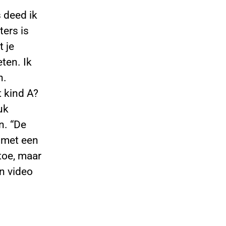
s deed ik
ters is
t je
ten. Ik
n.
t kind A?
uk
n. “De
r met een
toe, maar
en video